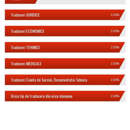
Traduceri JURIDICE
100%
Traduceri ECONOMICE
100%
Traduceri TEHINICE
100%
Traduceri MEDICALE
100%
Traduceri Caiete de Sarcini, Documentatie Tehnica
100%
Orice tip de traducere din orice domeniu
100%